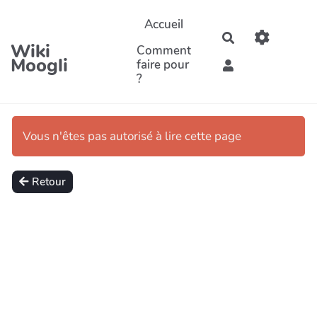
Aller au contenu principal
Accueil
Rechercher
Wiki
Comment
Moogli
faire pour
?
Vous n'êtes pas autorisé à lire cette page
Retour