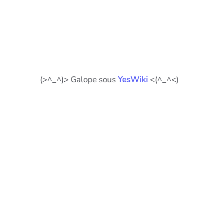
(>^_^)> Galope sous
YesWiki
<(^_^<)