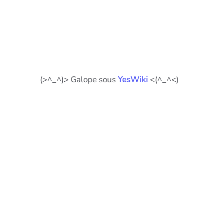
(>^_^)> Galope sous
YesWiki
<(^_^<)