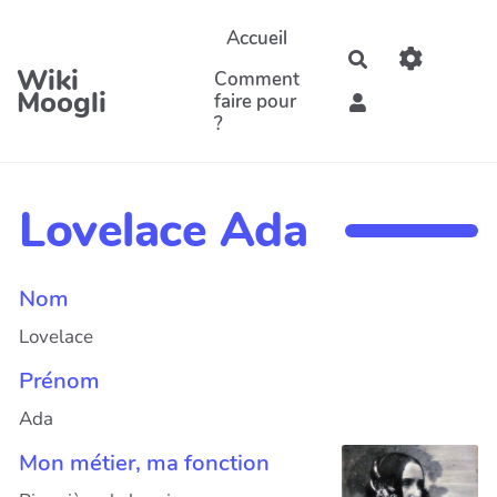
Aller au contenu principal
Accueil
Rechercher
Wiki
Comment
Moogli
faire pour
?
Lovelace Ada
Nom
Lovelace
Prénom
Ada
Mon métier, ma fonction