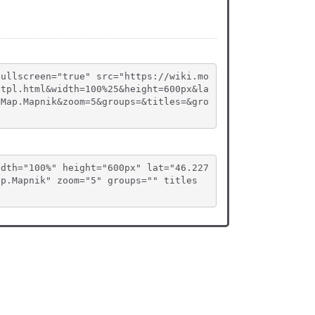
fullscreen="true" src="https://wiki.mo
.tpl.html&width=100%25&height=600px&la
tMap.Mapnik&zoom=5&groups=&titles=&gro
idth="100%" height="600px" lat="46.227
ap.Mapnik" zoom="5" groups="" titles