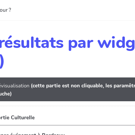
our ?
 résultats par wi
)
visualisation
(cette partie est non cliquable, les paramê
uche)