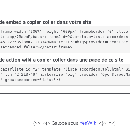
e embed a copier coller dans votre site
iframe width="100%" height="600px" frameborder="0" allow
gli.app/?BazaR/bazariframe&id=2&template=liste_accordeon
=46.22763&lon=2.213749&markersize=big&provider=OpenStree
psexpanded=false"></bazariframe>
e action wiki a copier coller dans une page de ce site
{bazarliste id="2" template="liste_accordeon.tpl.html" w
3" lon="2.213749" markersize="big" provider="OpenStreetM
"" groupsexpanded="false"}}
(>^_^)> Galope sous
YesWiki
<(^_^<)