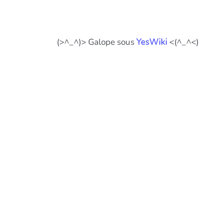
(>^_^)> Galope sous
YesWiki
<(^_^<)